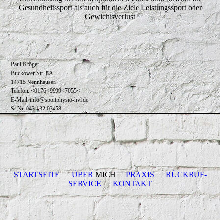
Gesundheitssport als auch für die Ziele Leistungssport oder
Gewichtsverlust
Paul Kröger
Buckower Str. 8A
14715 Nennhausen
Telefon: <0176<9999<7055<
E-Mail: info@sportphysio-hvl.de
St.Nr. 043 132 03458
STARTSEITE
ÜBER
MICH
PRAXIS
RÜCKRUF-
SERVICE
KONTAKT