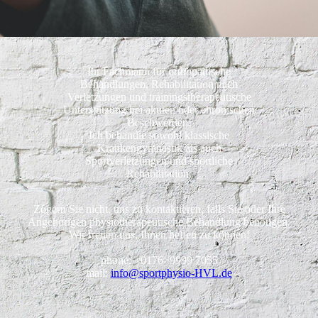
Ihr Fachmann für orthopädische
Behandlungen, Rehabilitation nach
Verletzungen und trainingstherapeutische
Unterstützung bei akuten oder chronischen
Beschwerden.
Ich behandle sowohl klassische
Krankengymnastik als auch
Sportverletzungen und sportliche
Rehabilitation.
Zögern Sie nicht, uns zu kontaktieren, falls Sie oder Ihre
Angehörigen physiotherapeutische Behandlung benötigen.
Wir freuen uns, Ihnen helfen zu können!
phone: <0176>9999 7055
mail:
info@sportphysio-HVL.de