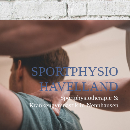
SPORTPHYSIO
HAVELLAND
Sportphysiotherapie &
Krankengymnastik in Nennhausen